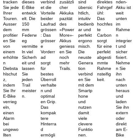
tracken
dieses
verbind
zusätzli
sind
direktes
nden-
Sie jede
E-Bike
et die
cher
übersic
Fahrgef
Akku ist
Ihrer
entwick
Vorteile
Akkuka
htlich,
ühl:
weit
Touren.
elt. Die
beider
pazität
intuitiv
Das
unten
Ausser
150
Laufrad
des
bedienb
hochfes
im
dem
mm
grössen
«Power
ar und
te
Rahme
profitier
Federw
: Das
More»-
perfekt
Carbon
n
en Sie
eg
grösser
Akkus
ergono
sorgt
integrier
von
vermitte
e
geniess
misch.
für eine
t und
einem
ln viel
Vorderr
en Sie
Die
perfekt
sicher
erhöhte
Sicherh
ad
noch
neuste
abgesti
fixiert.
n
eit und
sorgt
mehr
Genera
mmte
Nehme
Diebsta
lassen
für
Trails.
tion
Rahme
n Sie
hlschut
Sie
bestes
verbind
nsteifig
ihn
z,
jeden
Überroll
en Sie
keit.
nach
indem
Trail
verhalte
mit dem
unten
Sie Ihr
meister
n und
Smartp
heraus
E-Bike
n.
optimal
hone
und
verrieg
en Grip.
und
laden
eln,
Das
nutzen
Sie ihn
einen
kompak
damit
extern
Alarm
tere
viele
oder
bei
Hinterra
clevere
direkt
ungewo
d
Funktio
am E-
llten
ermögli
nen.
Bike