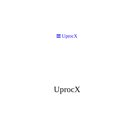
UprocX
UprocX