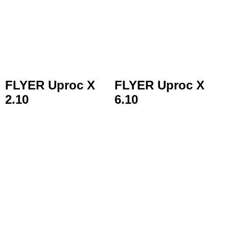
UprocX_2023_25_DSC03678
UprocX_2023_22_DSC03658
FLYER Uproc X
FLYER Uproc X
2.10
6.10