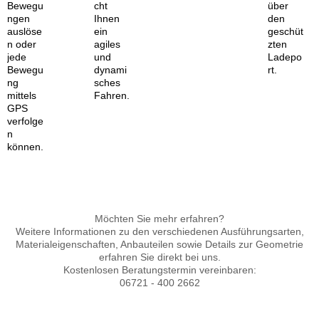
Bewegu
cht
über
ngen
Ihnen
den
auslöse
ein
geschüt
n oder
agiles
zten
jede
und
Ladepo
Bewegu
dynami
rt.
ng
sches
mittels
Fahren.
GPS
verfolge
n
können.
Möchten Sie mehr erfahren?
Weitere Informationen zu den verschiedenen Ausführungsarten,
Materialeigenschaften, Anbauteilen sowie Details zur Geometrie
erfahren Sie direkt bei uns.
Kostenlosen Beratungstermin vereinbaren:
06721 - 400 2662