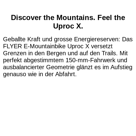
Discover the Mountains. Feel the
Uproc X.
Geballte Kraft und grosse Energiereserven: Das
FLYER E-Mountainbike Uproc X versetzt
Grenzen in den Bergen und auf den Trails. Mit
perfekt abgestimmtem 150-mm-Fahrwerk und
ausbalancierter Geometrie glänzt es im Aufstieg
genauso wie in der Abfahrt.
PDP-UprocXG2-Imagegrid1
UprocX_2023_73_DSC04452
UprocX_2023_80_DJI_0375
UprocX_2023_17_DSC03637