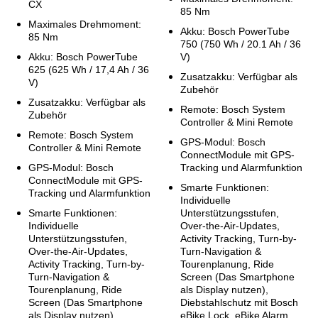
CX
85 Nm
Maximales Drehmoment:
Akku: Bosch PowerTube
85 Nm
750 (750 Wh / 20.1 Ah / 36
Akku: Bosch PowerTube
V)
625 (625 Wh / 17,4 Ah / 36
Zusatzakku: Verfügbar als
V)
Zubehör
Zusatzakku: Verfügbar als
Remote: Bosch System
Zubehör
Controller & Mini Remote
Remote: Bosch System
GPS-Modul: Bosch
Controller & Mini Remote
ConnectModule mit GPS-
GPS-Modul: Bosch
Tracking und Alarmfunktion
ConnectModule mit GPS-
Smarte Funktionen:
Tracking und Alarmfunktion
Individuelle
Smarte Funktionen:
Unterstützungsstufen,
Individuelle
Over-the-Air-Updates,
Unterstützungsstufen,
Activity Tracking, Turn-by-
Over-the-Air-Updates,
Turn-Navigation &
Activity Tracking, Turn-by-
Tourenplanung, Ride
Turn-Navigation &
Screen (Das Smartphone
Tourenplanung, Ride
als Display nutzen),
Screen (Das Smartphone
Diebstahlschutz mit Bosch
als Display nutzen),
eBike Lock, eBike Alarm