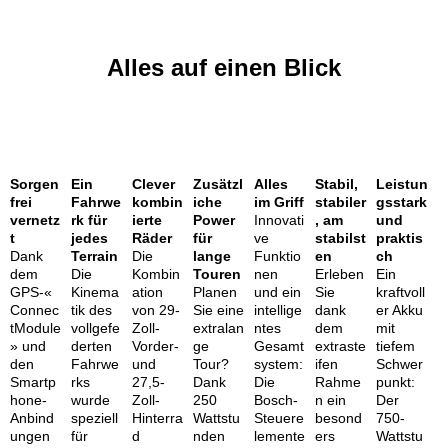
Alles auf einen Blick
Sorgen
Ein
Clever
Zusätzl
Alles
Stabil,
Leistun
frei
Fahrwe
kombin
iche
im Griff
stabiler
gsstark
vernetz
rk für
ierte
Power
Innovati
, am
und
t
jedes
Räder
für
ve
stabilst
praktis
Dank
Terrain
Die
lange
Funktio
en
ch
dem
Die
Kombin
Touren
nen
Erleben
Ein
GPS-«
Kinema
ation
Planen
und ein
Sie
kraftvoll
Connec
tik des
von 29-
Sie eine
intellige
dank
er Akku
tModule
vollgefe
Zoll-
extralan
ntes
dem
mit
» und
derten
Vorder-
ge
Gesamt
extraste
tiefem
den
Fahrwe
und
Tour?
system:
ifen
Schwer
Smartp
rks
27,5-
Dank
Die
Rahme
punkt:
hone-
wurde
Zoll-
250
Bosch-
n ein
Der
Anbind
speziell
Hinterra
Wattstu
Steuere
besond
750-
ungen
für
d
nden
lemente
ers
Wattstu